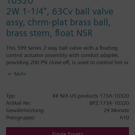
10320
2W 1-1/4", 63Cv ball valve
assy, chrm-plat brass ball,
brass stem, float NSR
This 599 Series 2-way ball valve with a floating
control actuator assembly with conduit adapter,
providing 200 PSI close-off, is used to control hot or
chilled water and up to 50% Glycol solution in
Mehr
convectors, fan coil units, unit conditioners,
radiation and reheat coils. This 1-1/4-inch valve is
63 Cv, with chrome-plated brass ball and brass
Typ:
## N/A US products 173A-10320
stem and an operating handle that can manually
Artikel-Nr.:
BPZ:173A-10320
operate valve in the event of power failure.
Gewährleistung:
24 Monate
Preisgruppe:
A10
Finde Ersatz