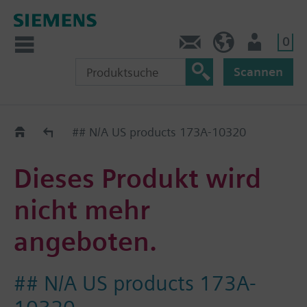
0
Kontakt
DE (de)
Nutzer
Scannen
Old2New
## N/A US products 173A-10320
Dieses Produkt wird
nicht mehr
angeboten.
## N/A US products 173A-