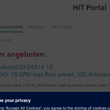
HIT Portal
tauschhilfe
Projekte
Info-Center
4314-10
hr angeboten.
oducts230-04314-10
, NO, 10 GPM max flow preset, SSD Actuator,
ontrol Valve, 1-1/4 in., SSD Actuator, floating control, normally open, fa
e