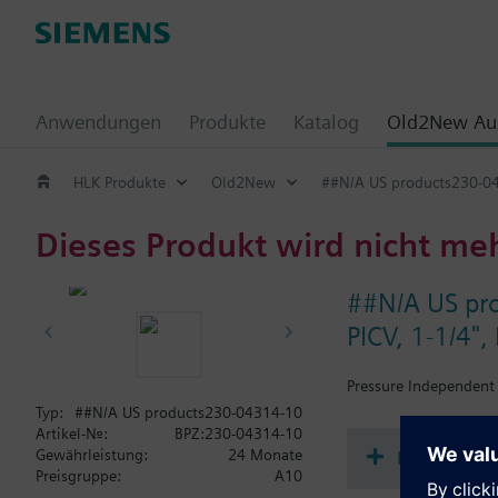
Anwendungen
Produkte
Katalog
Old2New Aus
HLK Produkte
Old2New
##N/A US products230-0
Dieses Produkt wird nicht me
##N/A US pr
PICV, 1-1/4"
Pressure Independent C
Typ:
##N/A US products230-04314-10
Artikel-Nr.:
BPZ:230-04314-10
Dokument
Gewährleistung:
24 Monate
Preisgruppe:
A10