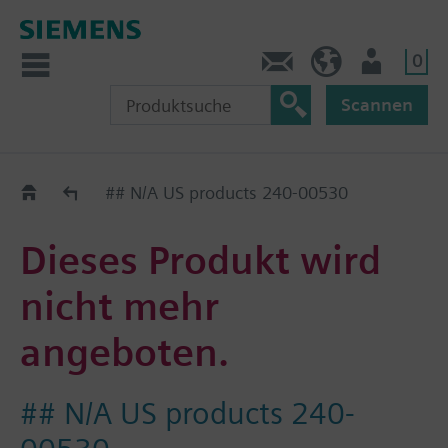
0
Kontakt
DE (de)
Nutzer
Scannen
Old2New
## N/A US products 240-00530
Dieses Produkt wird
nicht mehr
angeboten.
## N/A US products 240-