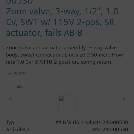
00530
Zone valve, 3-way, 1/2", 1.0
Cv, SWT w/ 115V 2-pos, SR
actuator, fails AB-B
Zone valve and actuator assembly. 3-way valve
body; sweat connection; Line size 0.50-inch; Flow
rate 1.0 Cv; SFA11U 2-position, spring return
actuator; 115 Vac; fails AB-B.
Mehr
Typ:
## N/A US products 240-00530
Artikel-Nr.:
BPZ:240-00530