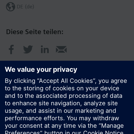
DE (de)
Diese Seite teilen:
© Siemens Schweiz AG 2020
Preise: unverbindliche Preisempfehlung ohne
MWSt in EUR