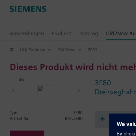
Anwendungen
Produkte
Katalog
Old2New Aus
HLK Produkte
Old2New
3F80
Dieses Produkt wird nicht me
3F80
Dreiweghahn
Typ:
3F80
Dokument
Artikel-Nr.:
BPZ:3F80