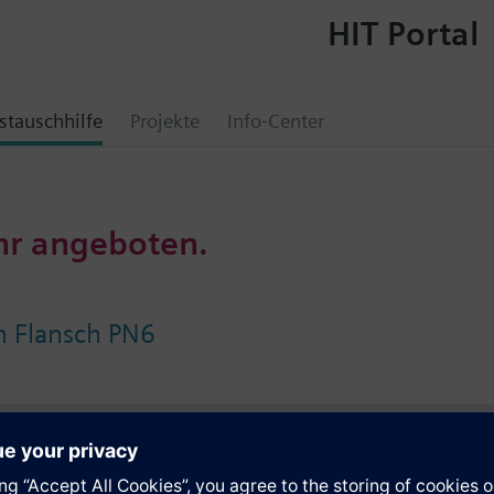
HIT Portal
tauschhilfe
Projekte
Info-Center
hr angeboten.
 Flansch PN6
e