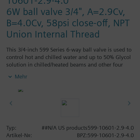
10601-2.9-4.0
6W ball valve 3/4", A=2.9Cv,
B=4.0Cv, 58psi close-off, NPT
Union Internal Thread
This 3/4-inch 599 Series 6-way ball valve is used to
control hot and chilled water and up to 50% Glycol
solution in chilled/heated beams and other four
pipe systems using a single valve and actuator.
Mehr
Source A = 2.9 Cv and Source B = 4.0 Cv, linear flow
characteristic and chrome-plated brass ball and
stainless steel stem and Cv washers. There is a
handle for manual operation of the valve in the
event of power failure.
Typ:
##N/A US products599-10601-2.9-4.0
Artikel-Nr.:
BPZ:599-10601-2.9-4.0