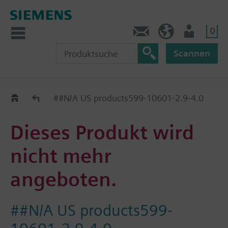
0
Kontakt
DE (de)
Nutzer
Scannen
Old2New
##N/A US products599-10601-2.9-4.0
Dieses Produkt wird
nicht mehr
angeboten.
##N/A US products599-