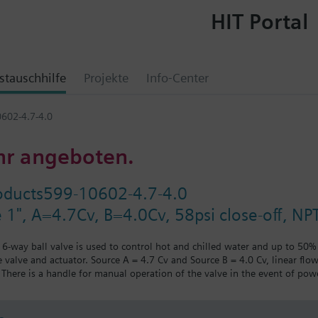
HIT Portal
tauschhilfe
Projekte
Info-Center
602-4.7-4.0
hr angeboten.
oducts599-10602-4.7-4.0
e 1", A=4.7Cv, B=4.0Cv, 58psi close-off, NP
s 6-way ball valve is used to control hot and chilled water and up to 50%
 valve and actuator. Source A = 4.7 Cv and Source B = 4.0 Cv, linear flow
There is a handle for manual operation of the valve in the event of powe