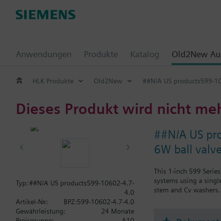
Anwendungen
Produkte
Katalog
Old2New Aus
HLK Produkte
Old2New
##N/A US products599-10
Dieses Produkt wird nicht me
##N/A US pr
6W ball valv
This 1-inch 599 Serie
systems using a single
Typ:
##N/A US products599-10602-4.7-
stem and Cv washers. 
4.0
Artikel-Nr.:
BPZ:599-10602-4.7-4.0
Gewährleistung:
24 Monate
Preisgruppe:
A10