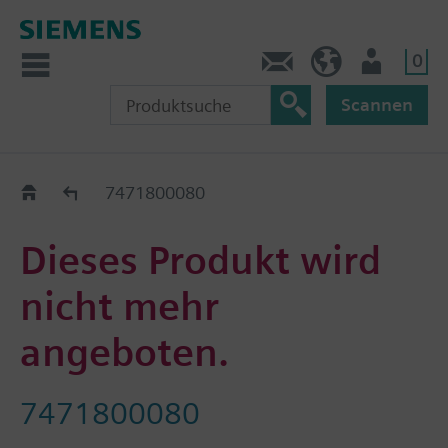
0
Kontakt
DE (de)
Nutzer
Scannen
Old2New
7471800080
Dieses Produkt wird
nicht mehr
angeboten.
7471800080