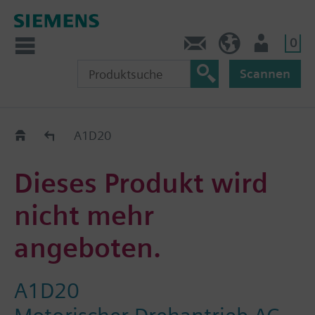
0
Kontakt
DE (de)
Nutzer
Scannen
Old2New
A1D20
Dieses Produkt wird
nicht mehr
angeboten.
A1D20