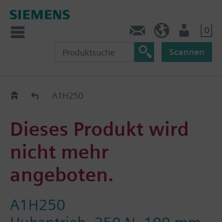
0
Kontakt
DE (de)
Nutzer
Scannen
Old2New
A1H250
Dieses Produkt wird
nicht mehr
angeboten.
A1H250