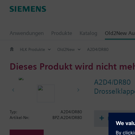
Anwendungen
Produkte
Katalog
Old2New Aus
HLK Produkte
Old2New
A2D4/DR80
Dieses Produkt wird nicht me
A2D4/DR80
Drosselklapp
Typ:
A2D4/DR80
Dokument
Artikel-Nr.:
BPZ:A2D4/DR80