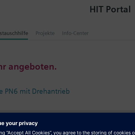
HIT Portal
tauschhilfe
Projekte
Info-Center
hr angeboten.
e PN6 mit Drehantrieb
e