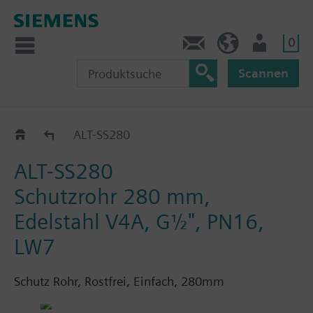
0
Kontakt
DE (de)
Nutzer
Scannen
Schutzrohre zu RAK-T und RAK-S
ALT-SS280
ALT-SS280
Schutzrohr 280 mm,
Edelstahl V4A, G½", PN16,
LW7
Schutz Rohr, Rostfrei, Einfach, 280mm