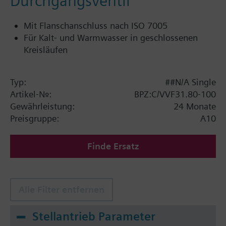
Durchgangsventil
Mit Flanschanschluss nach ISO 7005
Für Kalt- und Warmwasser in geschlossenen
Kreisläufen
Typ:
##N/A Single
Artikel-Nr.:
BPZ:C/VVF31.80-100
Gewährleistung:
24 Monate
Preisgruppe:
A10
Finde Ersatz
Alle Filter entfernen
Stellantrieb Parameter