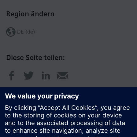
Region ändern
DE (de)
Diese Seite teilen:
© Siemens Schweiz AG 2020