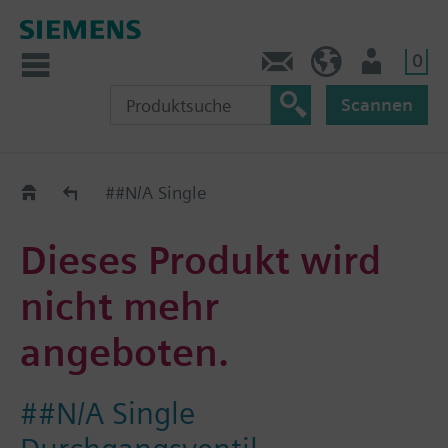
0
Kontakt
DE (de)
Nutzer
Scannen
Old2New
##N/A Single
Dieses Produkt wird
nicht mehr
angeboten.
##N/A Single