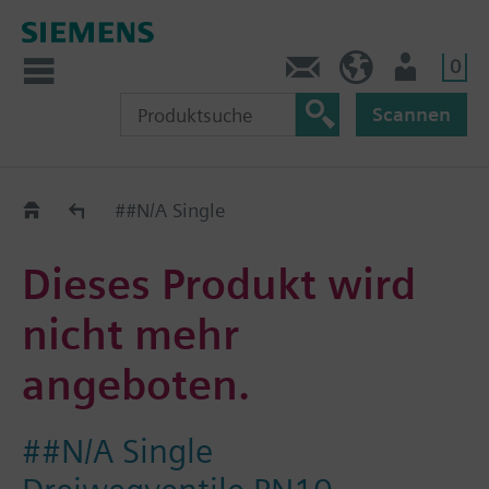
0
Kontakt
DE (de)
Nutzer
Scannen
Old2New
##N/A Single
Dieses Produkt wird
nicht mehr
angeboten.
##N/A Single