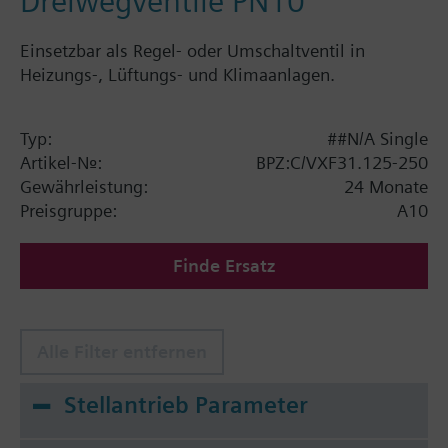
Dreiwegventile PN10
Einsetzbar als Regel- oder Umschaltventil in
Heizungs-, Lüftungs- und Klimaanlagen.
Typ:
##N/A Single
Artikel-Nr.:
BPZ:C/VXF31.125-250
Gewährleistung:
24 Monate
Preisgruppe:
A10
Finde Ersatz
Alle Filter entfernen
Stellantrieb Parameter