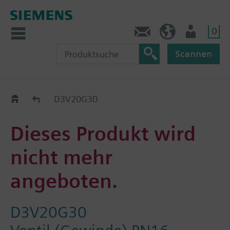
0
Kontakt
DE (de)
Nutzer
Scannen
Old2New
D3V20G30
Dieses Produkt wird
nicht mehr
angeboten.
D3V20G30