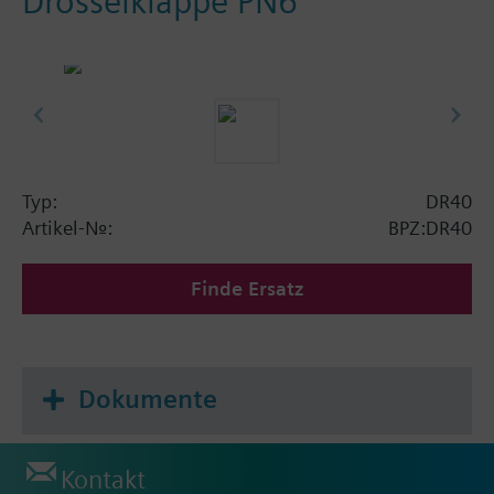
Drosselklappe PN6
Typ:
DR40
Artikel-Nr.:
BPZ:DR40
Finde Ersatz
Dokumente
Kontakt