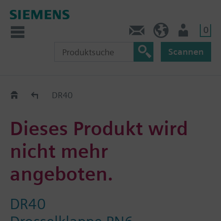
0
Kontakt
DE (de)
Nutzer
Scannen
Old2New
DR40
Dieses Produkt wird
nicht mehr
angeboten.
DR40