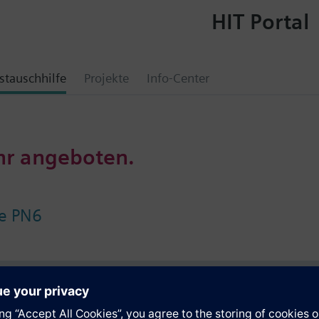
HIT Portal
tauschhilfe
Projekte
Info-Center
hr angeboten.
pe PN6
e