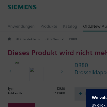
Anwendungen
Produkte
Katalog
Old2New Aus
HLK Produkte
Old2New
DR80
Dieses Produkt wird nicht me
DR80
Drosselklap
Typ:
DR80
Dokument
Artikel-Nr.:
BPZ:DR80