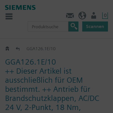
0
Kontakt
DE (de)
Nutzer
Scannen
GGA..26.1E
GGA126.1E/10
GGA126.1E/10
++ Dieser Artikel ist
ausschließlich für OEM
bestimmt. ++ Antrieb für
Brandschutzklappen, AC/DC
24 V, 2-Punkt, 18 Nm,