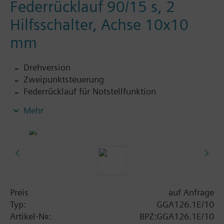
Federrücklauf 90/15 s, 2
Hilfsschalter, Achse 10x10
mm
Drehversion
Zweipunktsteuerung
Federrücklauf für Notstellfunktion
Fest eingestellten Hilfsschaltern mit Schaltpunkt
Mehr
5 ° bezw. 80 °
Formschlüssige Achsverbindung 4-kant (10x10)
Handverstellung
Klappenstellungsanzeige
Ausführung im Ganzmetallgehäuse aus
Aluminiumdruckguss mit Anschlusskabel 0,9 m
Schutzart: Antrieb IP54
Preis
auf Anfrage
Typ:
GGA126.1E/10
Artikel-Nr.:
BPZ:GGA126.1E/10