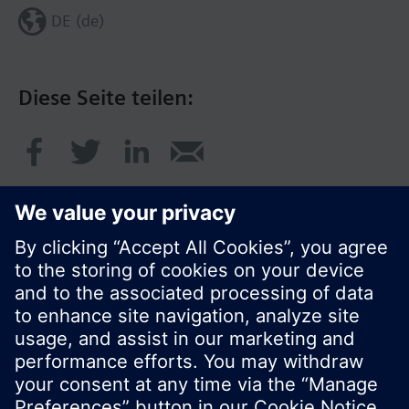
DE (de)
Diese Seite teilen:
© Siemens Schweiz AG 2020
Preise: unverbindliche Preisempfehlung ohne
MWSt in EUR