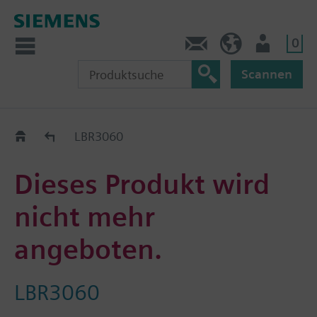
0
Kontakt
DE (de)
Nutzer
Scannen
Old2New
LBR3060
Dieses Produkt wird
nicht mehr
angeboten.
LBR3060