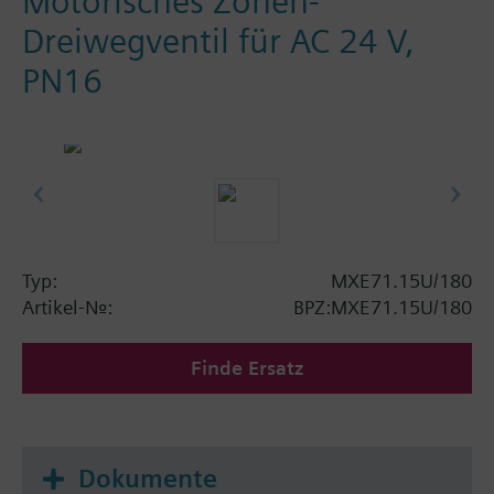
Motorisches Zonen-
Dreiwegventil für AC 24 V,
PN16
Typ:
MXE71.15U/180
Artikel-Nr.:
BPZ:MXE71.15U/180
Finde Ersatz
Dokumente