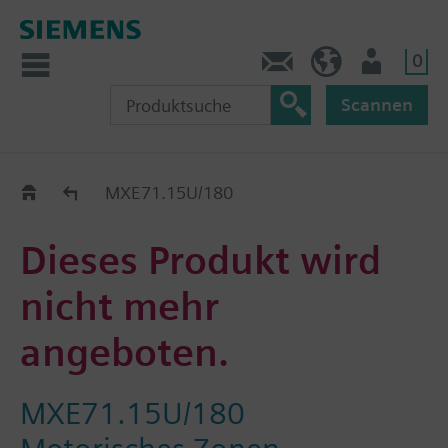
0
Kontakt
DE (de)
Nutzer
Scannen
Old2New
MXE71.15U/180
Dieses Produkt wird
nicht mehr
angeboten.
MXE71.15U/180