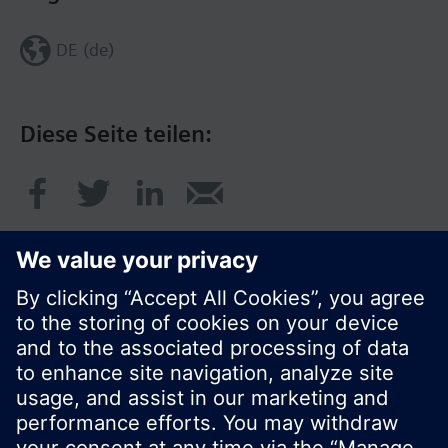
DE (de)
Diese Seite teilen:
© Siemens Schweiz AG 2020
Preise: unverbindliche Preisempfehlung ohne