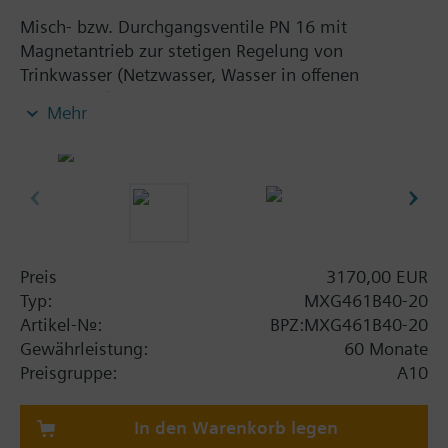
Misch- bzw. Durchgangsventile PN 16 mit
Magnetantrieb zur stetigen Regelung von
Trinkwasser (Netzwasser, Wasser in offenen
Kreisläufen), Kalt- und Warmwasser.
Mehr
Mit Stellungsregelung, Stellungsrückmeldung,
Notstellfunktion, Handverstellung.
Zusatzinformation
MXG461B... Ventile sind UL approbiert
Warnung
Preis
3170,00 EUR
ACHTUNG!
Typ:
MXG461B40-20
Das Ventil darf nur als Misch- oder
Artikel-Nr.:
BPZ:MXG461B40-20
Durchgangsventil, nicht als Verteilventil eingesetzt
Gewährleistung:
60 Monate
werden.
Preisgruppe:
A10
In den Warenkorb legen