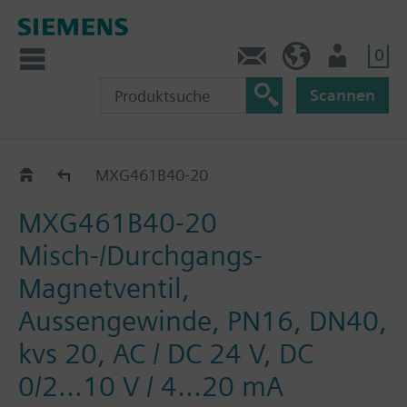
0
Kontakt
DE (de)
Nutzer
Scannen
MXG461B..
MXG461B40-20
MXG461B40-20
Misch-/Durchgangs-
Magnetventil,
Aussengewinde, PN16, DN40,
kvs 20, AC / DC 24 V, DC
0/2...10 V / 4...20 mA