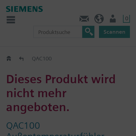
0
Kontakt
DE (de)
Nutzer
Scannen
Old2New
QAC100
Dieses Produkt wird
nicht mehr
angeboten.
QAC100