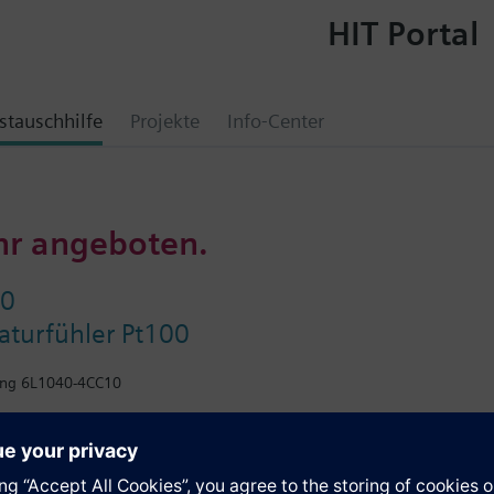
HIT Portal
tauschhilfe
Projekte
Info-Center
hr angeboten.
50
aturfühler Pt100
ung 6L1040-4CC10
e