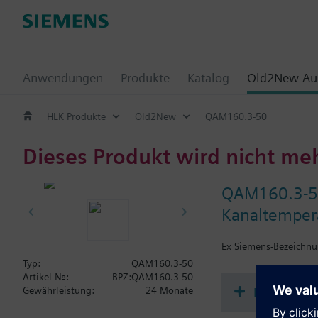
Anwendungen
Produkte
Katalog
Old2New Aus
HLK Produkte
Old2New
QAM160.3-50
Dieses Produkt wird nicht me
QAM160.3-
Kanaltemper
Ex Siemens-Bezeichn
Typ:
QAM160.3-50
Artikel-Nr.:
BPZ:QAM160.3-50
Dokument
Gewährleistung:
24 Monate