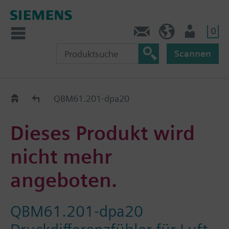
0
Kontakt
DE (de)
Nutzer
Scannen
Old2New
QBM61.201-dpa20
Dieses Produkt wird
nicht mehr
angeboten.
QBM61.201-dpa20