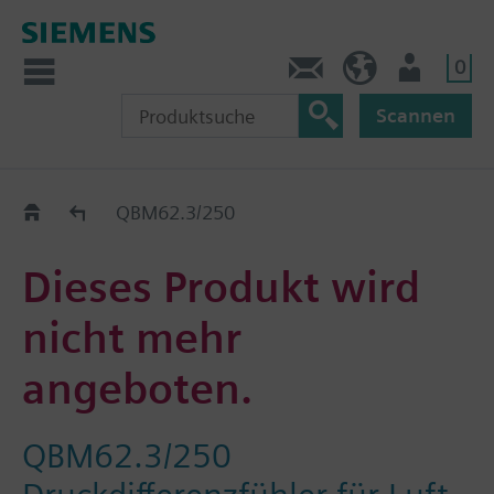
0
Kontakt
DE (de)
Nutzer
Scannen
Old2New
QBM62.3/250
Dieses Produkt wird
nicht mehr
angeboten.
QBM62.3/250