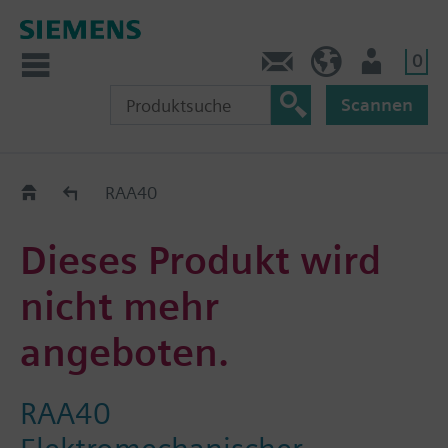
0
Kontakt
DE (de)
Nutzer
Scannen
Old2New
RAA40
Dieses Produkt wird
nicht mehr
angeboten.
RAA40