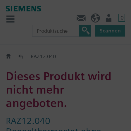
0
Kontakt
DE (de)
Nutzer
Scannen
Old2New
RAZ12.040
Dieses Produkt wird
nicht mehr
angeboten.
RAZ12.040