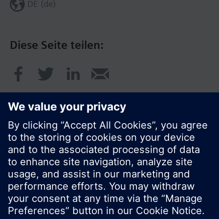
DE (de)
Diese Seite teilen:
© Siemens Schweiz AG 2020
Preise: unverbindliche Preisempfehlung ohne
MWSt in EUR