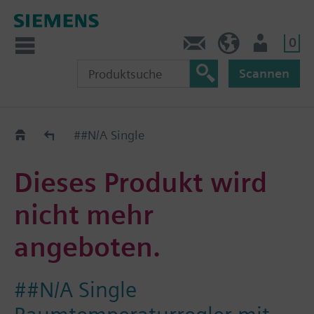
0
Kontakt
DE (de)
Nutzer
Scannen
Old2New
##N/A Single
Dieses Produkt wird
nicht mehr
angeboten.
##N/A Single