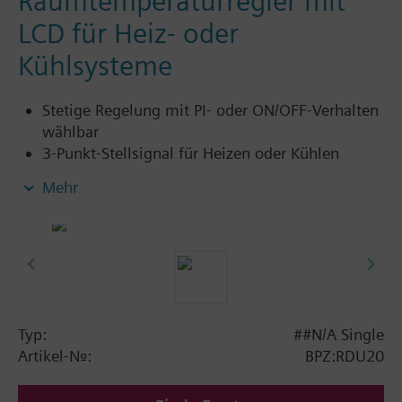
Raumtemperaturregler mit
LCD für Heiz- oder
Kühlsysteme
Stetige Regelung mit PI- oder ON/OFF-Verhalten
wählbar
3-Punkt-Stellsignal für Heizen oder Kühlen
Automatische Heiz- und Kühlbtrieb-
Mehr
Umschaltung
Betriebsarten: Normal und Energiesparbetrieb
(oder Aus)
Typ:
##N/A Single
Artikel-Nr.:
BPZ:RDU20