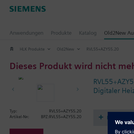
Anwendungen
Produkte
Katalog
Old2New Aus
HLK Produkte
Old2New
RVL55+AZY55.20
Dieses Produkt wird nicht me
RVL55+AZY5
Digitaler He
Typ:
RVL55+AZY55.20
Dokument
Artikel-Nr.:
BPZ:RVL55+AZY55.20