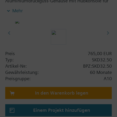
Aluminiumdruckguss-Gehäuse mit Hubkonsole für
Ventile mit 20 mm Hub. Einbauplatz für einen
Mehr
Hilfsschalter oder ein Potentiometer. Mit
Handverstellung.
Zusatzinformation
SKD..U sind UL approbiert. MK..5.. sind Stellgeräte
mit Sicherheitsfunktion nach DIN EN 14597.
Preis
765,00 EUR
Typ:
SKD32.50
Artikel-Nr.:
BPZ:SKD32.50
Gewährleistung:
60 Monate
Preisgruppe:
A10
In den Warenkorb legen
Einem Projekt hinzufügen