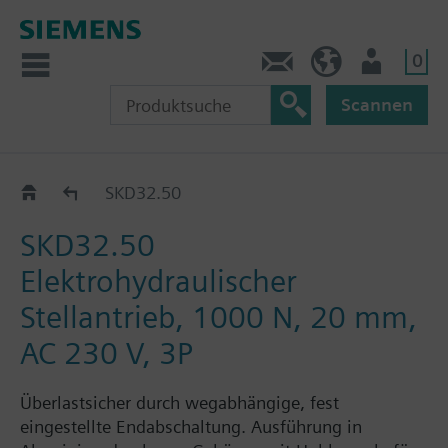
0
Kontakt
DE (de)
Nutzer
Scannen
SKD32../SKD82..
SKD32.50
SKD32.50
Elektrohydraulischer
Stellantrieb, 1000 N, 20 mm,
AC 230 V, 3P
Überlastsicher durch wegabhängige, fest
eingestellte Endabschaltung. Ausführung in