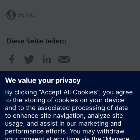
DE (de)
Diese Seite teilen:
© Siemens Schweiz AG 2020
Preise: unverbindliche Preisempfehlung ohne
MWSt in EUR