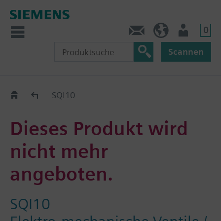
0
Kontakt
DE (de)
Nutzer
Scannen
Old2New
SQI10
Dieses Produkt wird
nicht mehr
angeboten.
SQI10