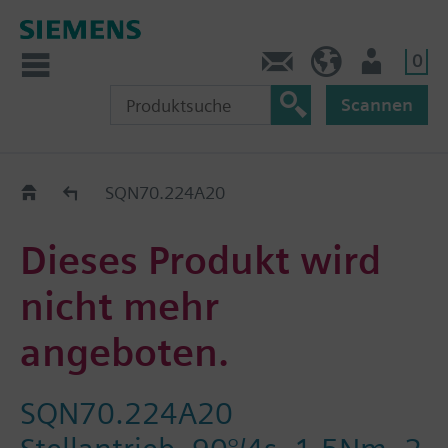
0
Kontakt
DE (de)
Nutzer
Scannen
Old2New
SQN70.224A20
Dieses Produkt wird
nicht mehr
angeboten.
SQN70.224A20