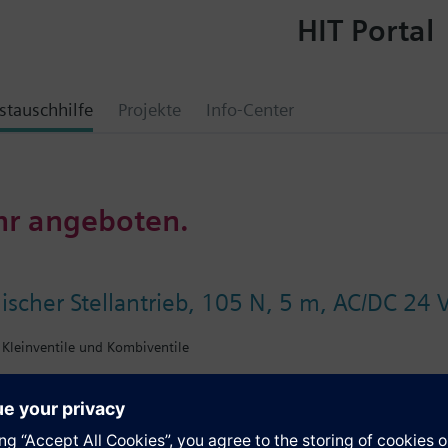
HIT Portal
tauschhilfe
Projekte
Info-Center
hr angeboten.
ischer Stellantrieb, 105 N, 5 m, AC/DC 24 V
, Kleinventile und Kombiventile
ellantriebe zur 2-Punkt und quasistetigen Regelung von Heizungsanlage
Anschlusskabel. Typen mit 1,2 m und 5 m Kabel erhältlich. Passend auf 
C und V..I46.. und auf Heizkörperventile mit Anschluss M30 x 1,5 und 
ers, Beulco neu).