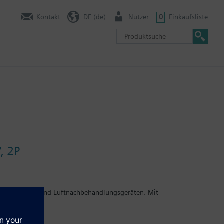
Kontakt
DE (de)
Nutzer
0
Einkaufsliste
, 2P
n, Kühldecken und Luftnachbehandlungsgeräten. Mit
Siemens Heizkörperventile VDN../VEN../VUN../VPD../VPE.., Siemens-
2,5 mm Hub (Heimeier, Cazzaniga, Oventrop M30x1,5, Honeywell-