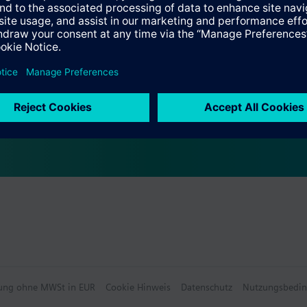
Kombiventile VPP46../VPI46.. mit 2,5 mm Hub.
e
Antrieb spannungslos, Ventil offen):
VP47.., VXP47.., VMP47..
 Übersicht
rperventile und andere Fabrikate, siehe Antriebstyp STP..
PP46.., VPI46..
wählbares Zubehör
Betrieb für quasistetige Regelung: 5...40 °C
il: Ueberwurfmutter M30 x 1,5
hlung ohne MWSt in EUR
Cookie Hinweis
Datenschutz
Nutzungsbedi