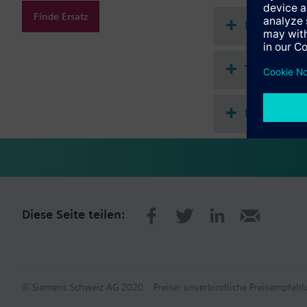
Passend auf Siemens 
Finde Ersatz
Dokument
Spezialanwendungen (
für Kleinventile V
Technische
für Siemens Heizkö
für Kombiventile V
Mehrfach 
Zusatzinformation
Umgebungstemperatur 
Befestigung auf Vent
Diese Seite teilen:
© Siemens Schweiz AG 2020
Preise: unverbindliche Preisempfe