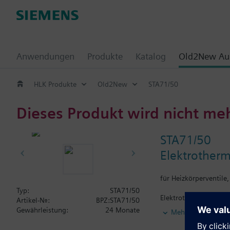
Anwendungen
Produkte
Katalog
Old2New Aus
HLK Produkte
Old2New
STA71/50
Dieses Produkt wird nicht me
STA71/50
Elektrotherm
für Heizkörperventile
Typ:
STA71/50
Elektrothermische St
Artikel-Nr.:
BPZ:STA71/50
Stellungsanzeige und 
Gewährleistung:
24 Monate
Mehr
Kleinventile VD1...CL
Braukmann, MNG, Junk