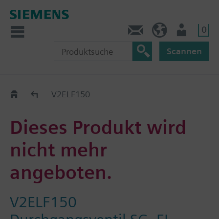
0
Kontakt
DE (de)
Nutzer
Scannen
Old2New
V2ELF150
Dieses Produkt wird
nicht mehr
angeboten.
V2ELF150