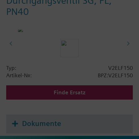
Durchgangsventil SG, FL,
PN40
Typ:
V2ELF150
Artikel-Nr.:
BPZ:V2ELF150
Finde Ersatz
Dokumente