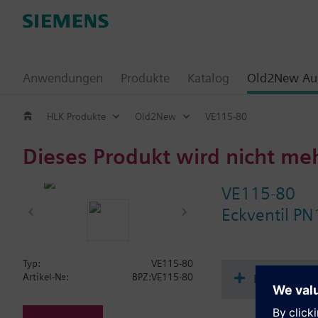
Anwendungen
Produkte
Katalog
Old2New Aus
HLK Produkte
Old2New
VE115-80
Dieses Produkt wird nicht me
VE115-80
Eckventil PN
Typ:
VE115-80
Dokument
Artikel-Nr.:
BPZ:VE115-80