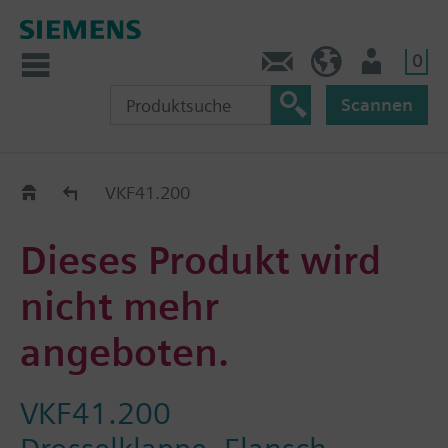
0
Kontakt
DE (de)
Nutzer
Scannen
Old2New
VKF41.200
Dieses Produkt wird
nicht mehr
angeboten.
VKF41.200