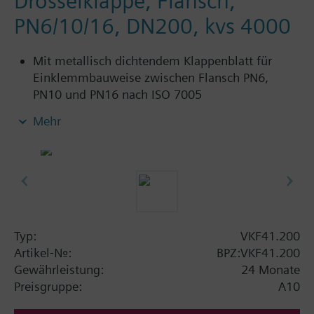
Drosselklappe, Flansch,
PN6/10/16, DN200, kvs 4000
Mit metallisch dichtendem Klappenblatt für
Einklemmbauweise zwischen Flansch PN6,
PN10 und PN16 nach ISO 7005
Für Kalt- und Warmwasser in geschlossenen
Mehr
Kreisläufen
Zusatzinformation
SAL..T10, SAL..T40 benötigen Montagesatz ASK33N
Typ:
VKF41.200
Artikel-Nr.:
BPZ:VKF41.200
Gewährleistung:
24 Monate
Preisgruppe:
A10