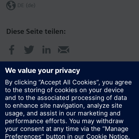
DE (de)
Diese Seite teilen:
© Siemens Schweiz AG 2020
Preise: unverbindliche Preisempfehlung ohne
MWSt in EUR