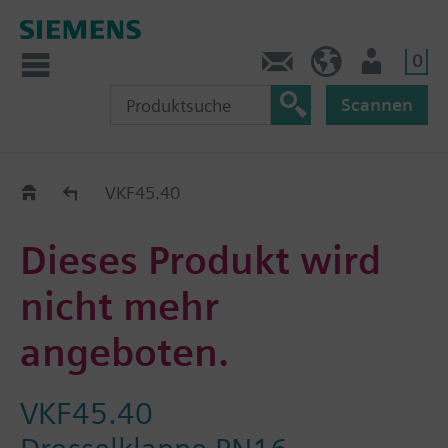
0
Kontakt
DE (de)
Nutzer
Scannen
Old2New
VKF45.40
Dieses Produkt wird
nicht mehr
angeboten.
VKF45.40