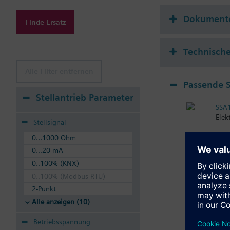
Zusatzinformation
Zulässige Medien: Was
Dokument
Finde Ersatz
Die Ventile können mi
Technische
Alle Filter entfernen
Passende S
Stellantrieb Parameter
SSA
Elek
Stellsignal
0...1000 Ohm
0...20 mA
0..100% (KNX)
0..100% (Modbus RTU)
2-Punkt
Alle anzeigen (10)
Betriebsspannung