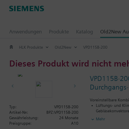
Anwendungen
Produkte
Katalog
Old2New Aus
HLK Produkte
Old2New
VPD115B-200
Dieses Produkt wird nicht me
VPD115B-20
Durchgangs-H
Voreinstellbare Komb
Lüftungs- und Kli
Typ:
VPD115B-200
Gebläsekonvektore
Artikel-Nr.:
BPZ:VPD115B-200
Heizungsanlagen f
Gewährleistung:
24 Monate
Mehr
geschlossene Kreis
Preisgruppe:
A10