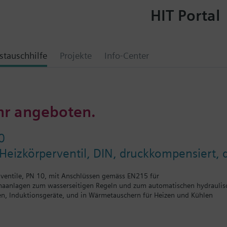
HIT Portal
tauschhilfe
Projekte
Info-Center
hr angeboten.
0
eizkörperventil, DIN, druckkompensiert, 
iventile, PN 10, mit Anschlüssen gemäss EN215 für
maanlagen zum wasserseitigen Regeln und zum automatischen hydraulis
n, Induktionsgeräte, und in Wärmetauschern für Heizen und Kühlen
ür Heizzonen, wie z.B. Etagenheizungen, Wohnungen, Einzelräume usw.
läufe