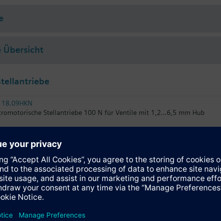
ser (nach VDI 2035), Wasser mit Frostschutz.
e
t den Siemens Stellantrieben SSA../STA.. oder thermostatischen Stellant
 Übersicht
tellantriebe
118.09HKN
tromotorische Stellantriebe 100 N für Ventile mit 1,2...6,5 mm Hub