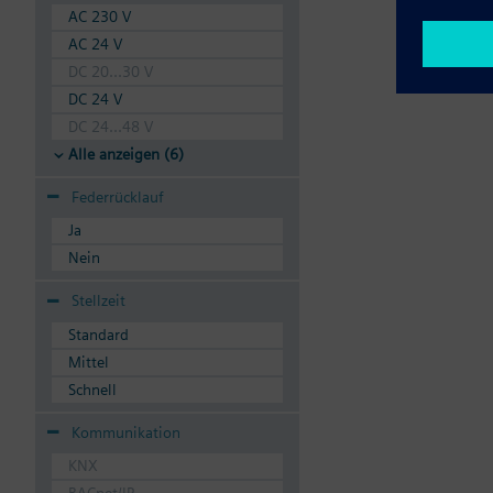
AC 230 V
AC 24 V
DC 20...30 V
DC 24 V
DC 24...48 V
Alle anzeigen (6)
Federrücklauf
Ja
Nein
Stellzeit
Standard
Mittel
Schnell
Kommunikation
KNX