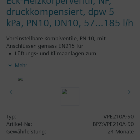
Eck-Heizkörperventil, NF,
druckkompensiert, dpw 5
kPa, PN10, DN10, 57...185 l/h
Voreinstellbare Kombiventile, PN 10, mit
Anschlüssen gemäss EN215 für
Lüftungs- und Klimaanlagen zum
wasserseitigen Regeln und zum automatischen
Mehr
hydraulischen Abgleich von
Luftnachbehandlungsgeräten, wie z.B.
Gebläsekonvektoren, Induktionsgeräte, und in
Wärmetauschern für Heizen und Kühlen
Heizungsanlagen für Heizzonen, wie z.B.
Etagenheizungen, Wohnungen, Einzelräume
usw.
Typ:
VPE210A-90
geschlossene Kreisläufe
Artikel-Nr.:
BPZ:VPE210A-90
Gewährleistung:
24 Monate
Zusatzinformation