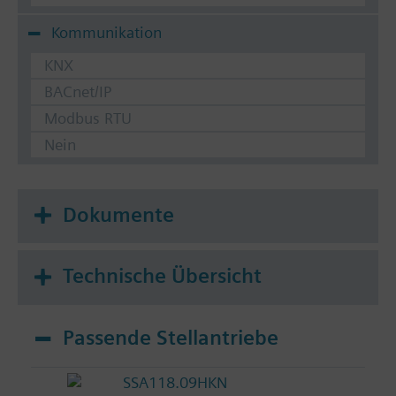
Kommunikation
KNX
BACnet/IP
Modbus RTU
Nein
Dokumente
Technische Übersicht
Passende Stellantriebe
SSA118.09HKN