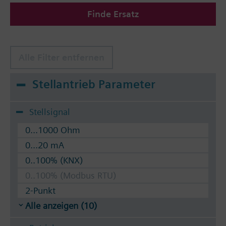
Zulässige Medien: Wasser (nach VDI 2035), Wasser
Finde Ersatz
mit Frostschutz.
Die Ventile können mit den Siemens Stellantrieben
SSA../STA.. oder thermostatischen Stellantrieben
RTN.. betätigt werden.
Alle Filter entfernen
Stellantrieb Parameter
Stellsignal
0...1000 Ohm
0...20 mA
0..100% (KNX)
0..100% (Modbus RTU)
2-Punkt
Alle anzeigen (10)