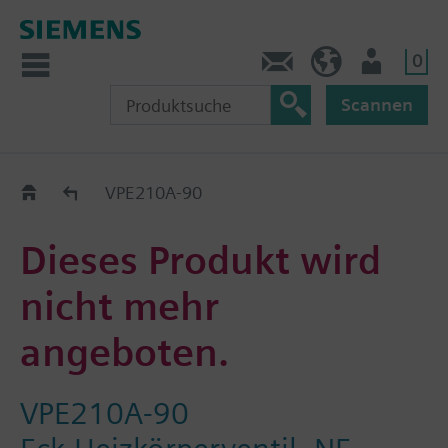
0
Kontakt
DE (de)
Nutzer
Scannen
Old2New
VPE210A-90
Dieses Produkt wird
nicht mehr
angeboten.
VPE210A-90