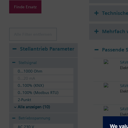
Finde Ersatz
Technische
Mehrfach 
Alle Filter entfernen
Stellantrieb Parameter
Passende S
SAV
Stellsignal
Elek
0...1000 Ohm
0...20 mA
0..100% (KNX)
SAV
Elek
0..100% (Modbus RTU)
2-Punkt
Alle anzeigen (10)
SAV
Elek
Betriebsspannung
AC 230 V