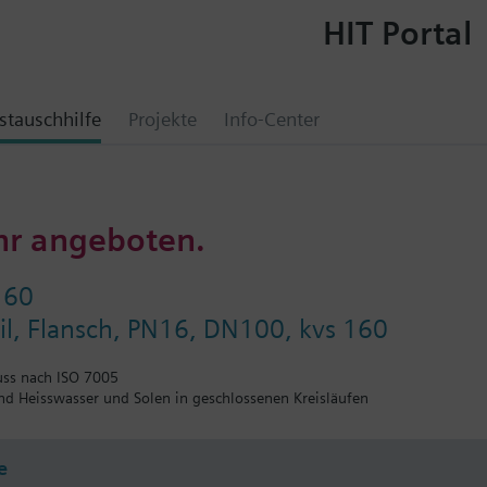
HIT Portal
tauschhilfe
Projekte
Info-Center
hr angeboten.
160
l, Flansch, PN16, DN100, kvs 160
uss nach ISO 7005
und Heisswasser und Solen in geschlossenen Kreisläufen
e