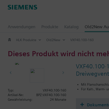
Anwendungen
Produkte
Katalog
Old2New Aus
HLK Produkte
Old2New
VXF40.100-160
Dieses Produkt wird nicht me
VXF40.100-
Dreiwegventi
Mit Flanschanschl
Für Kalt-, Warm- 
Typ:
VXF40.100-160
Artikel-Nr.:
BPZ:VXF40.100-160
Gewährleistung:
24 Monate
Dokument