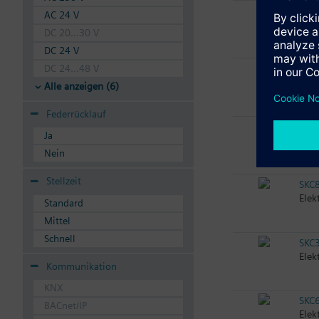
SAV
AC 24 V
Elek
DC 20...30 V
DC 24 V
DC 24...48 V
SKC
Elek
Alle anzeigen (6)
Federrücklauf
SKC
Ja
Elek
Nein
Stellzeit
SKC
Elek
Standard
Mittel
Schnell
SKC
Elek
Kommunikation
KNX
SKC
BACnet/IP
Elek