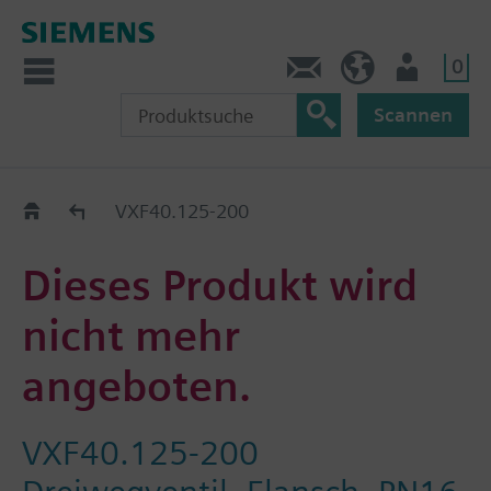
0
Kontakt
DE (de)
Nutzer
Scannen
Old2New
VXF40.125-200
Dieses Produkt wird
nicht mehr
angeboten.
VXF40.125-200