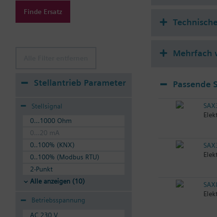
Finde Ersatz
Technische
Mehrfach 
Alle Filter entfernen
Stellantrieb Parameter
Passende S
SAX
Stellsignal
Elek
0...1000 Ohm
0...20 mA
0..100% (KNX)
SAX
Elek
0..100% (Modbus RTU)
2-Punkt
Alle anzeigen (10)
SAX
Elek
Betriebsspannung
AC 230 V