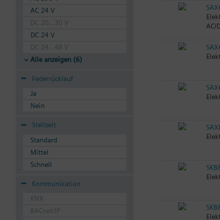
SAX
AC 24 V
Elek
DC 20...30 V
AC/D
DC 24 V
DC 24...48 V
SAX
Elek
Alle anzeigen (6)
Federrücklauf
SAX
Ja
Elek
Nein
Stellzeit
SAX
Elek
Standard
Mittel
Schnell
SKB
Elek
Kommunikation
KNX
SKB
BACnet/IP
Elek