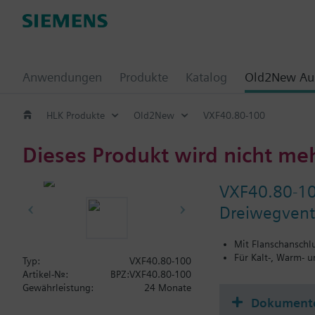
Anwendungen
Produkte
Katalog
Old2New Aus
HLK Produkte
Old2New
VXF40.80-100
Dieses Produkt wird nicht me
VXF40.80-1
Dreiwegventi
Mit Flanschanschl
Für Kalt-, Warm- 
Typ:
VXF40.80-100
Artikel-Nr.:
BPZ:VXF40.80-100
Gewährleistung:
24 Monate
Dokument