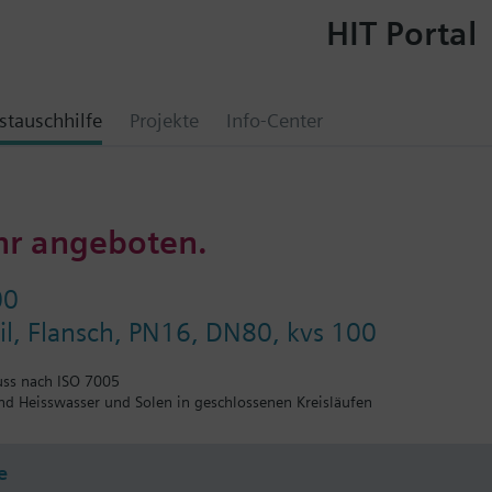
HIT Portal
tauschhilfe
Projekte
Info-Center
hr angeboten.
00
l, Flansch, PN16, DN80, kvs 100
uss nach ISO 7005
und Heisswasser und Solen in geschlossenen Kreisläufen
e