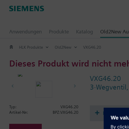
Anwendungen
Produkte
Katalog
Old2New Aus
HLK Produkte
Old2New
VXG46.20
Dieses Produkt wird nicht me
VXG46.20
3-Wegventil
Typ:
VXG46.20
Dokument
Artikel-Nr.:
BPZ:VXG46.20