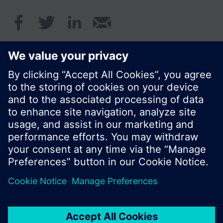
Monate
Kontrollzahl
Kumulierter Wasserverbrauch seit
Inbetriebnahme
Fehleranzeigen
Angezeigte Größen sind in m³, m³/h und Stunden.
Standardanzeige ist der kumulierte
Wasserverbrauch.
© Siemens Schweiz AG 2020
Preise: unverbindliche Preisempfehlung ohne
MWSt in EUR
Cookie Hinweis
Datenschutz
Nutzungsbedingungen