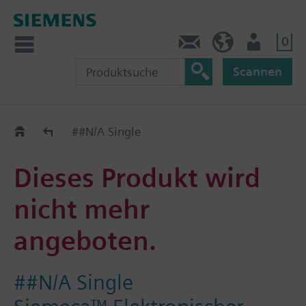
0
Kontakt
DE (de)
Nutzer
Scannen
Old2New
##N/A Single
Dieses Produkt wird
nicht mehr
angeboten.
##N/A Single