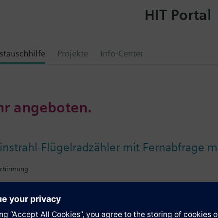
HIT Portal
tauschhilfe
Projekte
Info-Center
hr angeboten.
e
nstrahl-Flügelradzähler mit Fernabfrage 
schirmung
e