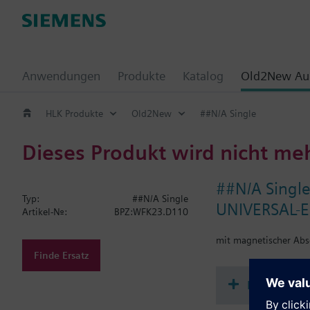
Anwendungen
Produkte
Katalog
Old2New Aus
HLK Produkte
Old2New
##N/A Single
Dieses Produkt wird nicht me
##N/A Singl
Typ:
##N/A Single
UNIVERSAL-Ei
Artikel-Nr.:
BPZ:WFK23.D110
mit magnetischer Ab
Finde Ersatz
Dokument