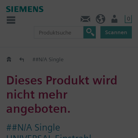
0
Kontakt
DE (de)
Nutzer
Scannen
Old2New
##N/A Single
Dieses Produkt wird
nicht mehr
angeboten.
##N/A Single