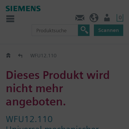
0
Kontakt
DE (de)
Nutzer
Scannen
Old2New
WFU12.110
Dieses Produkt wird
nicht mehr
angeboten.
WFU12.110