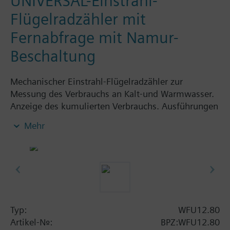
UNIVERSAL-Einstrahl-
Flügelradzähler mit
Fernabfrage mit Namur-
Beschaltung
Mechanischer Einstrahl-Flügelradzähler zur
Messung des Verbrauchs an Kalt-und Warmwasser.
Anzeige des kumulierten Verbrauchs. Ausführungen
mit und ohne Fernabfrageausgang. Gehäuse
Mehr
Messing vernickelt, Trockenläufer mit
Magnetübertragung und drehbarem Zählwerk.
Armatur horizontal montiert = Klasse A
Armatur vertikal montiert = Klasse B
Mechanische Wasserzähler Einstrahler sind bei
Siemens Building Technologies bis zu einem
Nenndurchfluss von 2,5 m³ /h erhältlich. Kaltwasser
Typ:
WFU12.80
WFK... und Warmwasser WFW...
Artikel-Nr.:
BPZ:WFU12.80