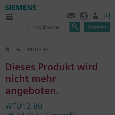
0
Kontakt
DE (de)
Nutzer
Scannen
Old2New
WFU12.80
Dieses Produkt wird
nicht mehr
angeboten.
WFU12.80