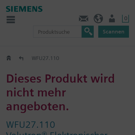
0
Kontakt
DE (de)
Nutzer
Scannen
Old2New
WFU27.110
Dieses Produkt wird
nicht mehr
angeboten.
WFU27.110