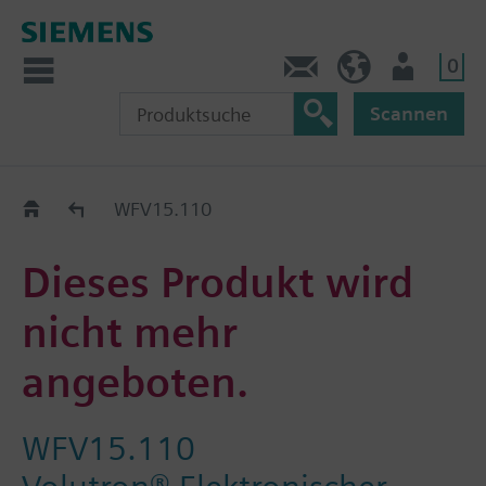
0
Kontakt
DE (de)
Nutzer
Scannen
Old2New
WFV15.110
Dieses Produkt wird
nicht mehr
angeboten.
WFV15.110