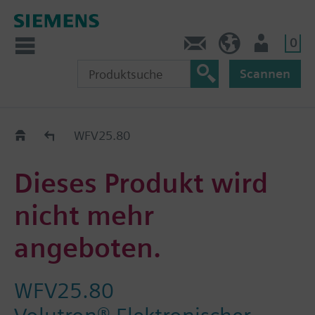
0
Kontakt
DE (de)
Nutzer
Scannen
Old2New
WFV25.80
Dieses Produkt wird
nicht mehr
angeboten.
WFV25.80